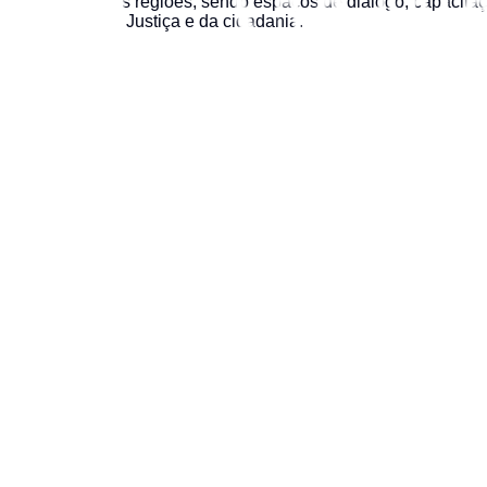
suas diversas regiões, sendo espaços de diálogo, capacitação
e a promoção da Justiça e da cidadania.