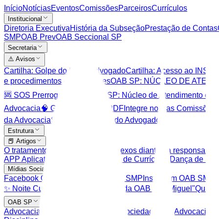
Início
Notícias
Eventos
Comissões
Parceiros
Currículos
Institucional
Diretoria Executiva
História da Subseção
Prestação de Contas
SMP
OAB Prev
OAB Seccional SP
Secretaria
⚠️ Avisos
Cartilha: Golpe do Falso Advogado
Cartilha: Acesso ao INSS D
e procedimentos contra golpes
OAB SP: NÚCLEO DE ATENDIMEN
🆘 SOS Prerrogativas
🆘 OAB SP: Núcleo de Atendimento e P
Advocacia
🧠 Gemini
✒️ Editor PDF
Integre nossas Comissões
da Advocacia
Serviços na Casa do Advogado
Estrutura
📕 Artigos
O tratamento de dados e seus reflexos diante da responsabil
APP Aplicativo para celular
Banco de Currículos
Dança de Sa
Mídias Sociais
Facebook OAB SMP
Youtube OAB SMP
Instagram OAB SMP
✨ Noite Cultural
🎙️ Podcast "Vozes da OAB São Miguel"
Quick
OAB SP
Advocacia Dativa
Balcão Virtual - Sociedades de Advocacia
Ce