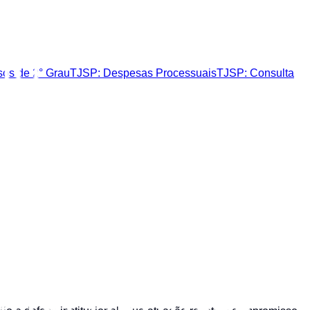
sos de 2° Grau
TJSP: Despesas Processuais
TJSP: Consulta