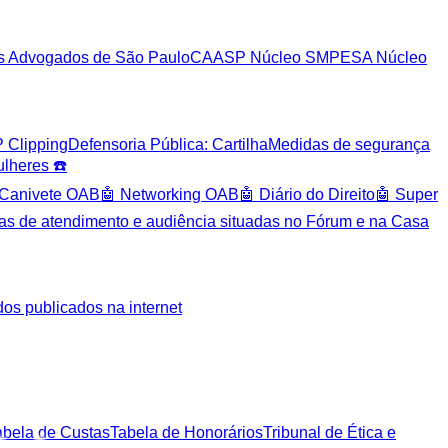
s Advogados de São Paulo
CAASP Núcleo SMP
ESA Núcleo
 Clipping
Defensoria Pública: Cartilha
Medidas de segurança
lheres ☎️
 Canivete OAB
🤖 Networking OAB
🤖 Diário do Direito
🤖 Super
las de atendimento e audiência situadas no Fórum e na Casa
os publicados na internet
abela de Custas
Tabela de Honorários
Tribunal de Ética e