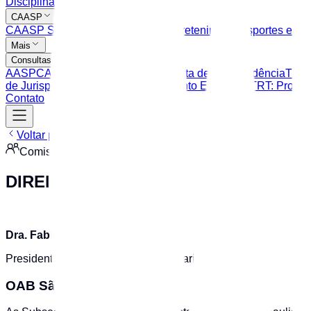
Disciplina
CAASP
CAASP Shop
Clube de Serviços
Entretenimento
Esportes e La
Mais
Consultas
AASP
CAASP
OAB SP
TJSP: Consulta de Jurisprudência
TJSP
de Jurisprudência
TRT: Peticionamento Eletrônico
TRT: Process
Contato
Voltar para Comissões
Comissão
DIREITO NOTARIAL
Dra. Fabiana Castilho Pereira
Presidente da Comissão Direito Notarial
OAB São Miguel Paulista