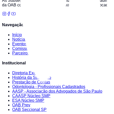
As Subseções da OAB/SP representam a advocacia paulista em 
da OAB com a ética profissional, a valorização da advocacia 
Navegação
Início
Notícias
Eventos
Comissões
Parceiros
Institucional
Diretoria Executiva
História da Subseção
Prestação de Contas
Odontologia - Profissionais Cadastrados
AASP - Associação dos Advogados de São Paulo
CAASP Núcleo SMP
ESA Núcleo SMP
OAB Prev
OAB Seccional SP