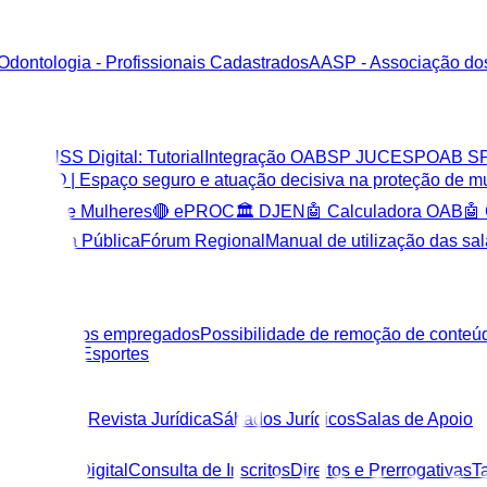
Odontologia - Profissionais Cadastrados
AASP - Associação do
igital
INSS Digital: Tutorial
Integração OABSP JUCESP
OAB SP
TO | Espaço seguro e atuação decisiva na proteção de mu
roteção de Mulheres
🔴 ePROC
🏛️ DJEN
🤖 Calculadora OAB
🤖
Defensoria Pública
Fórum Regional
Manual de utilização das sa
idade civil dos empregados
Possibilidade de remoção de conteúd
lão CAASP
Esportes
 Massage
📖 Revista Jurídica
Sábados Jurídicos
Salas de Apoio
rtificação Digital
Consulta de Inscritos
Direitos e Prerrogativas
T