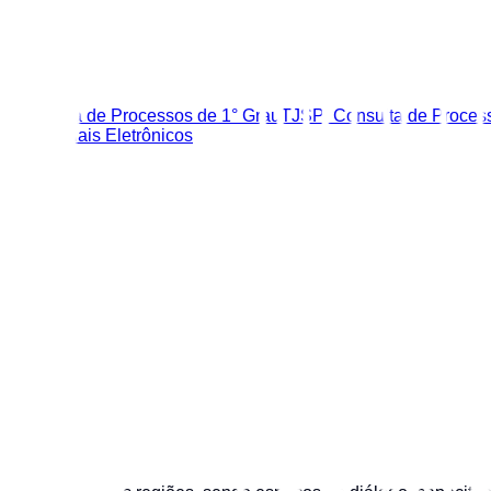
zer
: Consulta de Processos de 1° Grau
TJSP: Consulta de Proces
os Judiciais Eletrônicos