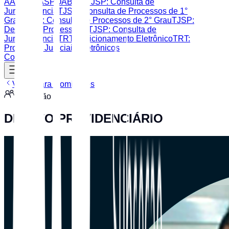
AASP
CAASP
OAB SP
TJSP: Consulta de
Jurisprudência
TJSP: Consulta de Processos de 1°
Grau
TJSP: Consulta de Processos de 2° Grau
TJSP:
Despesas Processuais
TJSP: Consulta de
Jurisprudência
TRT: Peticionamento Eletrônico
TRT:
Processos Judiciais Eletrônicos
Contato
Voltar para Comissões
Comissão
DIREITO PREVIDENCIÁRIO