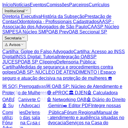
Início
Notícias
Eventos
Comissões
Parceiros
Currículos
Institucional
Diretoria Executiva
História da Subseção
Prestação de
Contas
Odontologia - Profissionais Cadastrados
AASP -
Associação dos Advogados de São Paulo
CAASP Núcleo
SMP
ESA Núcleo SMP
OAB Prev
OAB Seccional SP
Secretaria
⚠️ Avisos
Cartilha: Golpe do Falso Advogado
Cartilha: Acesso ao INSS
Digital
INSS Digital: Tutorial
Integração OABSP
JUCESP
OAB SP Clipping
Defensoria Pública:
Cartilha
Medidas de segurança e procedimentos contra
golpes
OAB SP: NÚCLEO DE ATENDIMENTO | Espaço
seguro e atuação decisiva na proteção de mulheres ☎️
🆘 SOS Prerrogativas
🆘 OAB SP: Núcleo de Atendimento e
Proteção de Mulheres
🔴 ePROC
🏛️ DJEN
🤖 Calculadora
OAB
🤖 Canivete OAB
🤖 Networking OAB
🤖 Diário do Direito
🤖 Super Advocacia
🧠 Gemini
✒️ Editor PDF
Integre nossas
Comissões
Defensoria Pública
Fórum Regional
Manual de
utilização das salas de atendimento e audiência situadas no
Fórum e na Casa da Advocacia
Serviços na Casa do
Advogado