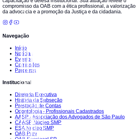
capacitação e defesa institucional. Sua atuação reflete o
compromisso da OAB com a ética profissional, a valorização
da advocacia e a promoção da Justiça e da cidadania.
Navegação
Início
Notícias
Eventos
Comissões
Parceiros
Institucional
Diretoria Executiva
História da Subseção
Prestação de Contas
Odontologia - Profissionais Cadastrados
AASP - Associação dos Advogados de São Paulo
CAASP Núcleo SMP
ESA Núcleo SMP
OAB Prev