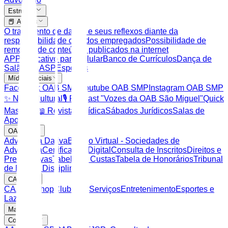
Estrutura
📕 Artigos
O tratamento de dados e seus reflexos diante da
responsabilidade civil dos empregados
Possibilidade de
remoção de conteúdos publicados na internet
APP Aplicativo para celular
Banco de Currículos
Dança de
Salão CAASP
Esportes
Mídias Sociais
Facebook OAB SMP
Youtube OAB SMP
Instagram OAB SMP
✨ Noite Cultural
🎙️ Podcast "Vozes da OAB São Miguel"
Quick
Massage
📖 Revista Jurídica
Sábados Jurídicos
Salas de
Apoio
OAB SP
Advocacia Dativa
Balcão Virtual - Sociedades de
Advocacia
Certificação Digital
Consulta de Inscritos
Direitos e
Prerrogativas
Tabela de Custas
Tabela de Honorários
Tribunal
de Ética e Disciplina
CAASP
CAASP Shop
Clube de Serviços
Entretenimento
Esportes e
Lazer
Mais
Consultas