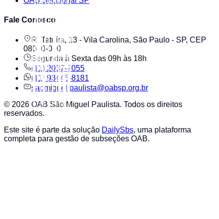
OAB Seccional SP
Fale Conosco
R. Tatuíra, 13 - Vila Carolina, São Paulo - SP, CEP
08040-020
Segunda à Sexta das 09h às 18h
(11) 2037-7055
(11) 93445-8181
saomiguel.paulista@oabsp.org.br
©
2026
OAB São Miguel Paulista
. Todos os direitos
reservados.
Este site é parte da solução
DailySbs
, uma plataforma
completa para gestão de subseções OAB.