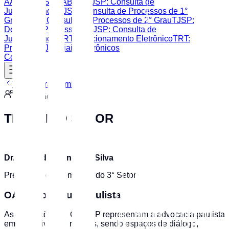
AASP
CAASP
OAB SP
TJSP: Consulta de
Jurisprudência
TJSP: Consulta de Processos de 1°
Grau
TJSP: Consulta de Processos de 2° Grau
TJSP:
Despesas Processuais
TJSP: Consulta de
Jurisprudência
TRT: Peticionamento Eletrônico
TRT:
Processos Judiciais Eletrônicos
Contato
Voltar para Comissões
Comissão
TERCEIRO SETOR
Dr. Amarildo França da Silva
Presidente da Comissão do 3° Setor
OAB São Miguel Paulista
As Subseções da OAB/SP representam a advocacia paulista
em suas diversas regiões, sendo espaços de diálogo,