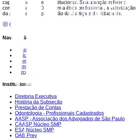
capacitação e defesa institucional. Sua atuação reflete o
compromisso da OAB com a ética profissional, a valorização
da advocacia e a promoção da Justiça e da cidadania.
Navegação
Início
Notícias
Eventos
Comissões
Parceiros
Institucional
Diretoria Executiva
História da Subseção
Prestação de Contas
Odontologia - Profissionais Cadastrados
AASP - Associação dos Advogados de São Paulo
CAASP Núcleo SMP
ESA Núcleo SMP
OAB Prev