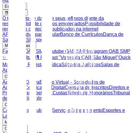
Estrutura
📕 Artigos
O tratamento de dados e seus reflexos diante da
responsabilidade civil dos empregados
Possibilidade de
remoção de conteúdos publicados na internet
APP Aplicativo para celular
Banco de Currículos
Dança de
Salão CAASP
Esportes
Mídias Sociais
Facebook OAB SMP
Youtube OAB SMP
Instagram OAB SMP
✨ Noite Cultural
🎙️ Podcast "Vozes da OAB São Miguel"
Quick
Massage
📖 Revista Jurídica
Sábados Jurídicos
Salas de
Apoio
OAB SP
Advocacia Dativa
Balcão Virtual - Sociedades de
Advocacia
Certificação Digital
Consulta de Inscritos
Direitos e
Prerrogativas
Tabela de Custas
Tabela de Honorários
Tribunal
de Ética e Disciplina
CAASP
CAASP Shop
Clube de Serviços
Entretenimento
Esportes e
Lazer
Mais
Consultas