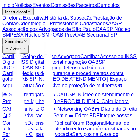
Início
Notícias
Eventos
Comissões
Parceiros
Currículos
Institucional
Diretoria Executiva
História da Subseção
Prestação de
Contas
Odontologia - Profissionais Cadastrados
AASP -
Associação dos Advogados de São Paulo
CAASP Núcleo
SMP
ESA Núcleo SMP
OAB Prev
OAB Seccional SP
Secretaria
⚠️ Avisos
Cartilha: Golpe do Falso Advogado
Cartilha: Acesso ao INSS
Digital
INSS Digital: Tutorial
Integração OABSP
JUCESP
OAB SP Clipping
Defensoria Pública:
Cartilha
Medidas de segurança e procedimentos contra
golpes
OAB SP: NÚCLEO DE ATENDIMENTO | Espaço
seguro e atuação decisiva na proteção de mulheres ☎️
🆘 SOS Prerrogativas
🆘 OAB SP: Núcleo de Atendimento e
Proteção de Mulheres
🔴 ePROC
🏛️ DJEN
🤖 Calculadora
OAB
🤖 Canivete OAB
🤖 Networking OAB
🤖 Diário do Direito
🤖 Super Advocacia
🧠 Gemini
✒️ Editor PDF
Integre nossas
Comissões
Defensoria Pública
Fórum Regional
Manual de
utilização das salas de atendimento e audiência situadas no
Fórum e na Casa da Advocacia
Serviços na Casa do
Advogado